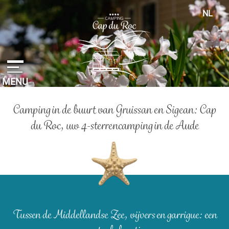
Cookies beheer paneel
NL
FR
EN
ES
DE
MENU
…
Camping in de buurt van Gruissan en Sigean: Cap
du Roc, uw 4-sterrencamping in de Aude
Tussen de Middellandse Zee, vijvers en garrigue: een