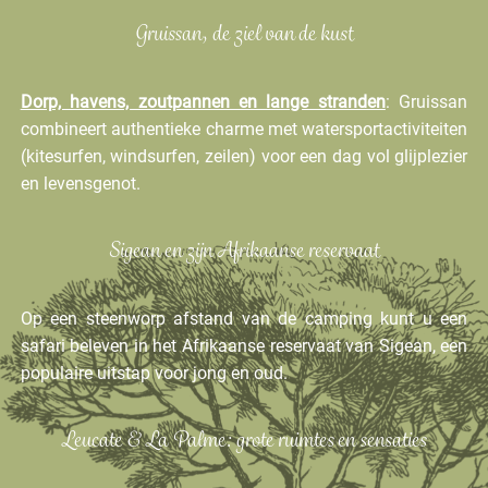
Gruissan, de ziel van de kust
Dorp, havens, zoutpannen en lange stranden
: Gruissan
combineert authentieke charme met watersportactiviteiten
(kitesurfen, windsurfen, zeilen) voor een dag vol glijplezier
en levensgenot.
Sigean en zijn Afrikaanse reservaat
Op een steenworp afstand van de camping kunt u een
safari beleven in het Afrikaanse reservaat van Sigean, een
populaire uitstap voor jong en oud.
Leucate & La Palme: grote ruimtes en sensaties