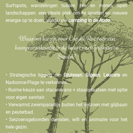
Surfspots, wandelingen tussen zee en meren, open
landschappen: een ideale plek om te sporten en nieuwe
energie op te doen, vlakbij uw
camping in de Aude
.
Waarom kiezen voor Cap du Roc voor een
kampeervakantie in de buurt van Gruissan en
Sigean?
• Strategische ligging om
Gruissan
,
Sigean
,
Leucate
en
Narbonne-Plage te verkennen.
• Ruime keuze aan stacaravans + staanplaatsen met optie
voor eigen sanitair.
• Verwarmd zwemparadijs buiten het seizoen met glijbaan
en peuterbad.
• Seizoensgebonden diensten, wifi en animatie voor het
hele gezin.