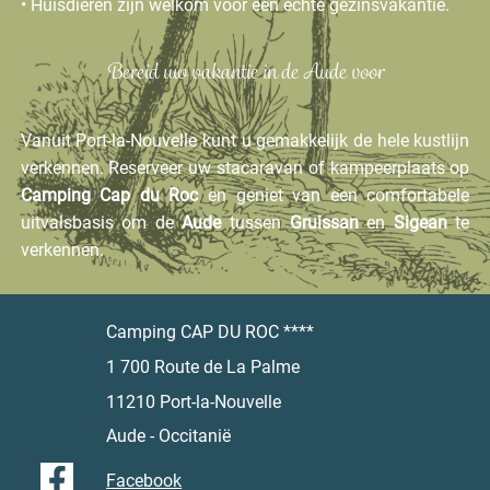
• Huisdieren zijn welkom voor een echte gezinsvakantie.
Bereid uw vakantie in de Aude voor
Vanuit Port-la-Nouvelle kunt u gemakkelijk de hele kustlijn
verkennen. Reserveer uw stacaravan of kampeerplaats op
Camping Cap du Roc
en geniet van een comfortabele
uitvalsbasis om de
Aude
tussen
Gruissan
en
Sigean
te
verkennen.
Camping CAP DU ROC ****
1 700 Route de La Palme
11210 Port-la-Nouvelle
Aude - Occitanië
Facebook