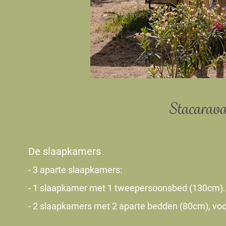
Stacaravan
De slaapkamers
- 3 aparte slaapkamers:
- 1 slaapkamer met 1 tweepersoonsbed (130cm).
- 2 slaapkamers met 2 aparte bedden (80cm), vo