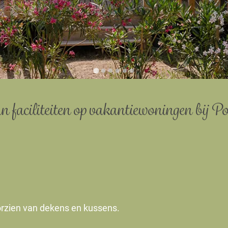
 faciliteiten op
vakantiewoningen bij Po
orzien van dekens en kussens.