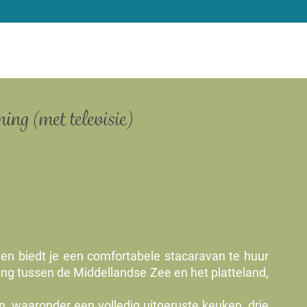
ing (met televisie)
 en biedt je een comfortabele stacaravan te huur
ng tussen de Middellandse Zee en het platteland,
en, waaronder een volledig uitgeruste keuken, drie