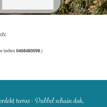
ate
e bellen
0468480098
.)
rdekt terras - Dubbel schuin dak.