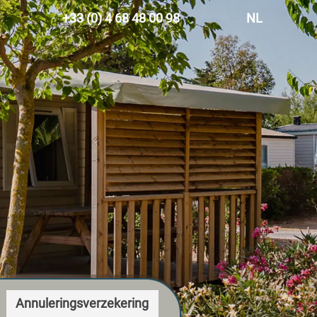
+33 (0) 4 68 48 00 98
NL
FR
EN
ES
DE
Annuleringsverzekering