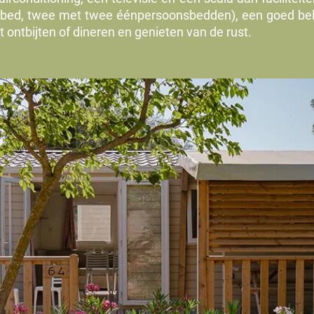
bed, twee met twee éénpersoonsbedden), een goed be
t ontbijten of dineren en genieten van de rust.