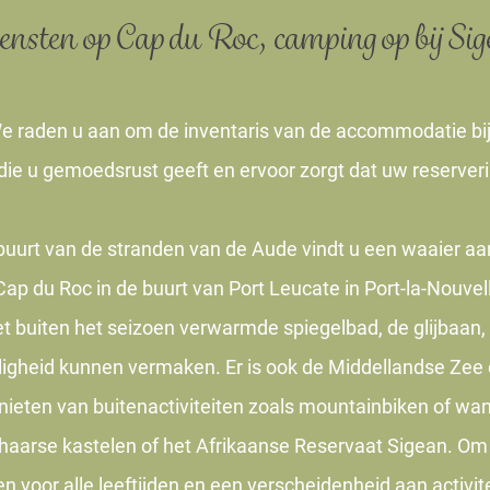
ensten op Cap du Roc, camping op
bij Si
e raden u aan om de inventaris van de accommodatie bij 
die u gemoedsrust geeft en ervoor zorgt dat uw reserveri
urt van de stranden van de Aude vindt u een waaier aan a
p du Roc in de buurt van Port Leucate in Port-la-Nouvelle
 buiten het seizoen verwarmde spiegelbad, de glijbaan, h
iligheid kunnen vermaken. Er is ook de Middellandse Zee 
nieten van buitenactiviteiten zoals mountainbiken of wa
haarse kastelen of het Afrikaanse Reservaat Sigean. Om 
 voor alle leeftijden en een verscheidenheid aan activit