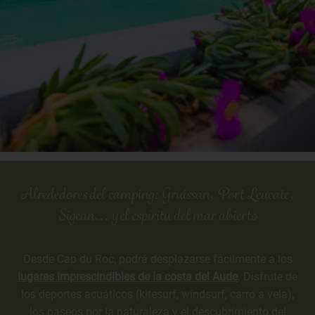
Alrededores del camping: Gruissan, Port Leucate,
Sigean... y el espíritu del mar abierto
Desde Cap du Roc, podrá desplazarse fácilmente a los
lugares imprescindibles de la costa del Aude
. Disfrute de
los deportes acuáticos (kitesurf, windsurf, carro a vela),
los paseos por la naturaleza y el descubrimiento del