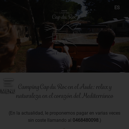
Panel de gestión de cookies
ES
FR
EN
DE
NL
Camping Cap du Roc en el Aude: relax y
MENU
naturaleza en el corazón del Mediterráneo
(En la actualidad, le proponemos pagar en varias veces
sin coste llamando al
0468480098
.)