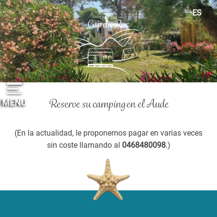
Panel de gestión de cookies
ES
FR
EN
DE
NL
Reserve su camping en el Aude
MENU
(En la actualidad, le proponemos pagar en varias veces
sin coste llamando al
0468480098
.)