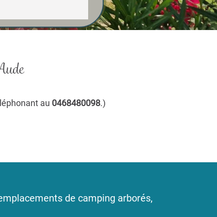
'Aude
téléphonant au
0468480098
.)
0 emplacements de camping arborés,
.