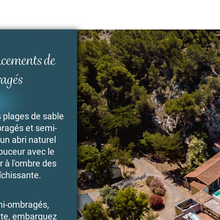
acements de
agés
s plages de sable
ragés et semi-
un abri naturel
douceur avec le
r à l'ombre des
aîchissante.
i-ombragés,
ente, embarquez