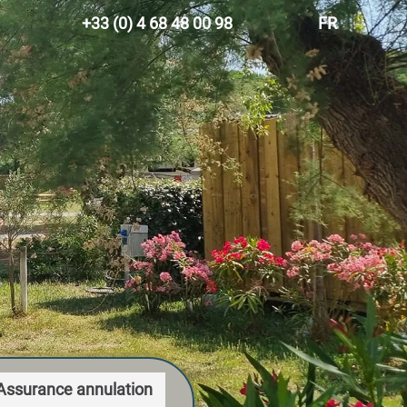
+33 (0) 4 68 48 00 98
FR
EN
ES
DE
NL
Assurance annulation