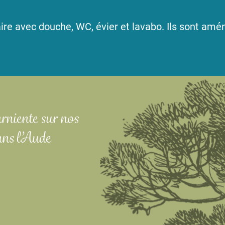
re avec douche, WC, évier et lavabo. Ils sont amé
rniente sur nos
ns l’Aude