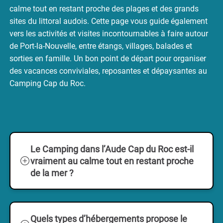
calme tout en restant proche des plages et des grands
sites du littoral audois. Cette page vous guide également
vers les activités et visites incontournables à faire autour
de Port-la-Nouvelle, entre étangs, villages, balades et
sorties en famille. Un bon point de départ pour organiser
des vacances conviviales, reposantes et dépaysantes au
Camping Cap du Roc.
Le Camping dans l’Aude Cap du Roc est-il
vraiment au calme tout en restant proche
de la mer ?
Oui. Le Camping dans l’Aude le Cap du
Roc est
niché dans un écrin verdoyant
, à
Quels types d’hébergements propose le