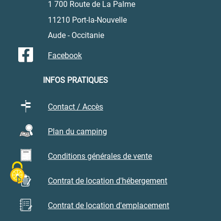
1 700 Route de La Palme
magnifiques le matin/soir)
• Les paysages entre
garrigue et mer
11210 Port-la-Nouvelle
vers
La Palme
Aude - Occitanie
• Les grandes plages (couchers de soleil
superbes)
Facebook
INFOS PRATIQUES
Contact / Accès
Plan du camping
Conditions générales de vente
Contrat de location d'hébergement
Contrat de location d'emplacement