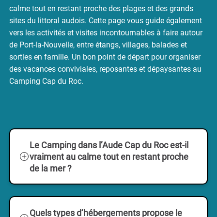
calme tout en restant proche des plages et des grands
sites du littoral audois. Cette page vous guide également
vers les activités et visites incontournables à faire autour
de Port-la-Nouvelle, entre étangs, villages, balades et
sorties en famille. Un bon point de départ pour organiser
des vacances conviviales, reposantes et dépaysantes au
Camping Cap du Roc.
Le Camping dans l’Aude Cap du Roc est-il
vraiment au calme tout en restant proche
de la mer ?
Oui. Le Camping dans l’Aude le Cap du
Roc est
niché dans un écrin verdoyant
, à
Quels types d’hébergements propose le