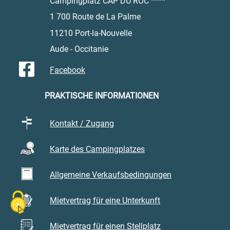
Campingplatz CAP DU ROC ****
• Les abords des
étangs
(lumières
1 700 Route de La Palme
magnifiques le matin/soir)
• Les paysages entre
garrigue et mer
11210 Port-la-Nouvelle
vers
La Palme
Aude - Occitanie
• Les grandes plages (couchers de soleil
superbes)
Facebook
PRAKTISCHE INFORMATIONEN
Kontakt / Zugang
Karte des Campingplatzes
Allgemeine Verkaufsbedingungen
Mietvertrag für eine Unterkunft
Mietvertrag für einen Stellplatz