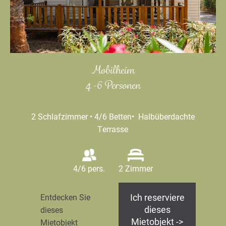
Mobilheim
4 -6 Personen
2 Schlafzimmer • 4/6 Betten• Halbüberdachte
Terrasse
4/6 pers.
2 Zimmer
Ich reserviere
Entdecken Sie
dieses
dieses
Mietobjekt ->
Mietobjekt