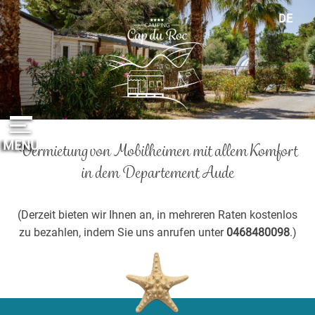
Cookie-Einstellungen
DE
FR
EN
ES
NL
MENU
Vermietung von Mobilheimen mit allem Komfort
in dem Departement Aude
(Derzeit bieten wir Ihnen an, in mehreren Raten kostenlos
zu bezahlen, indem Sie uns anrufen unter
0468480098
.)