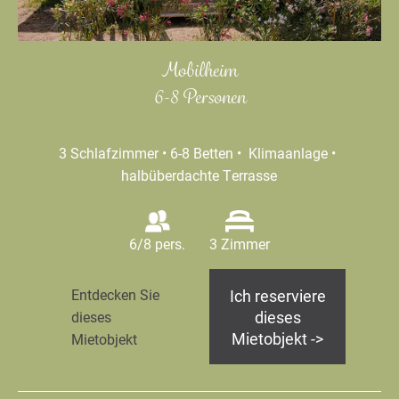
Mobilheim
6-8 Personen
3 Schlafzimmer • 6-8 Betten • Klimaanlage •
halbüberdachte Terrasse
6/8 pers.
3 Zimmer
Ich reserviere
Entdecken Sie
dieses
dieses
Mietobjekt ->
Mietobjekt