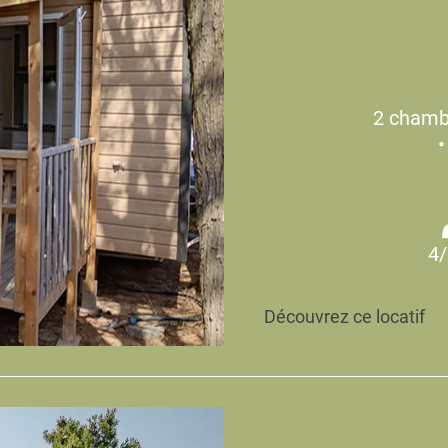
2 chambr
•
4/
Découvrez ce locatif