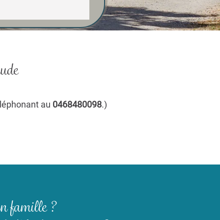
Aude
téléphonant au
0468480098
.)
en famille ?