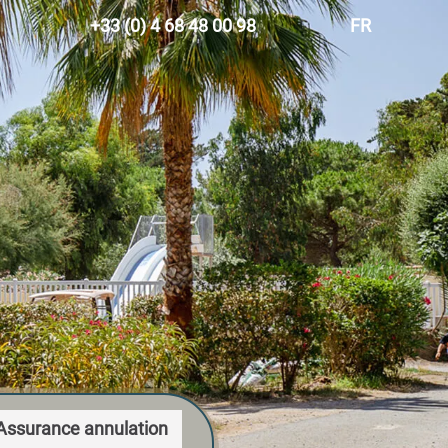
+33 (0) 4 68 48 00 98
FR
EN
ES
DE
NL
Assurance annulation