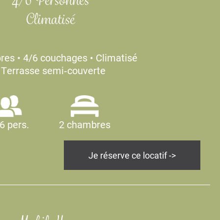
4/6 Personnes
Climatisé
es • 4/6 couchages • Climatisé
 Terrasse semi‑couverte
2 chambres
6 pers.
Je réserve ce locatif ->