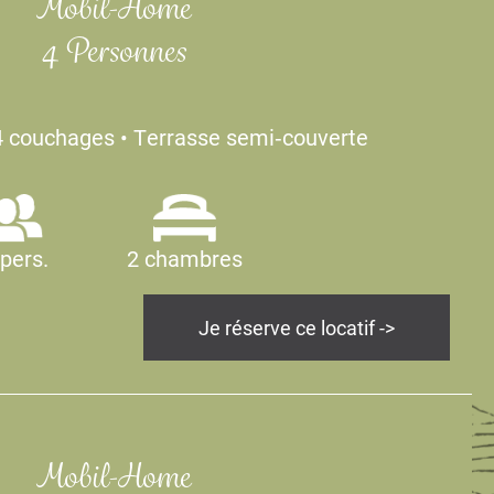
Mobil-Home
4 Personnes
4 couchages • Terrasse semi‑couverte
 pers.
2 chambres
Je réserve ce locatif ->
Mobil-Home