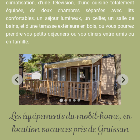
climatisation, d'une télévision, d’une cuisine totalement
équipée, de deux chambres séparées avec lits
confortables, un séjour lumineux, un cellier, un salle de
bains, et d’une terrasse extérieure en bois, ou vous pourrez
prendre vos petits déjeuners ou vos dîners entre amis ou
en famille.
…
Les équipements du mobil-home,
en
location vacances
près de Gruissan