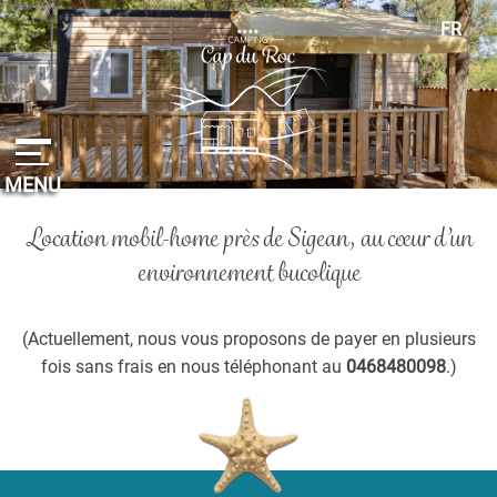
Panneau de gestion des cookies
FR
EN
ES
DE
NL
MENU
Location mobil-home près de Sigean, au cœur d’un
environnement bucolique
(Actuellement, nous vous proposons de payer en plusieurs
fois sans frais en nous téléphonant au
0468480098
.)