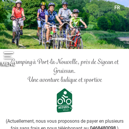
Panneau de gestion des cookies
FR
EN
ES
DE
NL
Camping à Port-la-Nouvelle, près de Sigean et
MENU
Gruissan.
Une aventure ludique et sportive
(Actuellement, nous vous proposons de payer en plusieurs
fois sans frais en nous téléphonant au
0468480098
.)